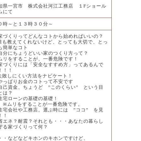
知県一宮市 株式会社河江工務店 １Fショール
ムにて
０時～と１３時３０分～
家づくりってどんなコトから始めればいいの？
誰も教えてくれないけど、とっても大切で、とっ
も簡単なコト
自分にちょうどいい家のつくり方って？
ムリをすることが、一番危険です！
家づくりには「安全なすすめ方」ってあるんで
！！！
失敗しにくい方法をナビケート！
やっぱりお金のコトって不安です
自己資金、ちょうど ”このくらい” という目
とは？
住宅ローンの基礎の基礎！
ムリをすることが一番危険です。
住宅会社や工務店。選ぶ時には ”ココ” を見
！！
省エネ？耐震？それとも・・・あなたの暮らし
守る家づくりって何？
・・などなどキホンのキホンですけど、