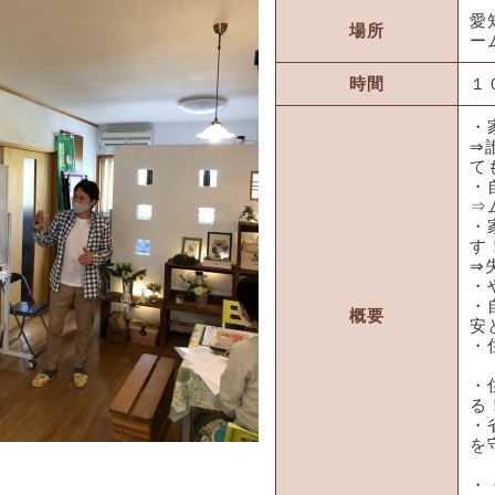
愛
場所
ー
時間
１
・
⇒
て
・
⇒
・
す
⇒
・
・
概要
安
・
※
・
る
・
を
・