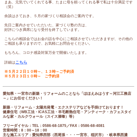
まあ、元気でいてくれてる事、たまに母を頼ってくれる事で私は十分満足です
（笑）
余談はさておき、５月の家づくり相談会のご案内です。
先日ご案内させていただいた、家づくり塾の方は、
好評につき満席になり受付を終了しています。
こちらの相談会ではお金の話を中心にご相談させていただきますが、その他の
ご相談も承りますので、お気軽にお問合せください。
もちろん、コロナ感染対策万全で開催いたします。
こちら
詳細は
※５月２２日１０時～、１３時～ご予約済
※５月２３日１０時～ ご予約済
愛知県・一宮市の新築・リフォームのことなら「ほほえみはうす～河江工務店
～」にお任せください！
新築・リフォーム・太陽光発電・エクステリアなどを手掛けております！
健康住宅（
WB工法・ICAS工法・羊毛断熱住宅・アンティーク・カフェスタイ
ルな家・カルクウォール（スイス漆喰）等
）
フリーダイヤル
：
TEL：0586-68-1875／FAX：0586-68-4081
営業時間：8：00～18：00
主な施工エリア：愛知県西部（西尾張
・・・一宮市、稲沢市
）・岐阜県西濃