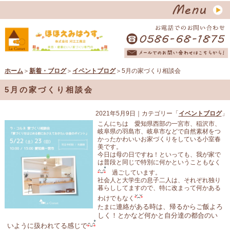
ホーム
＞
新着・ブログ
＞
イベントブログ
＞5月の家づくり相談会
5月の家づくり相談会
2021年5月9日
｜カテゴリー「
イベントブログ
」
こんにちは 愛知県西部の一宮市、稲沢市、
岐阜県の羽島市、岐阜市などで自然素材をつ
かったかわいいお家づくりをしている小室春
美です。
今日は母の日ですね！といっても、我が家で
は普段と同じで特別に何かということもなく
過ごしています。
社会人と大学生の息子二人は、それぞれ独り
暮らししてますので、特に改まって何かある
わけでもなく
連絡がある時は、
帰るからご飯よろ
たまに
しく！とかなど何かと自分達の都合のい
いように扱われてる感じで