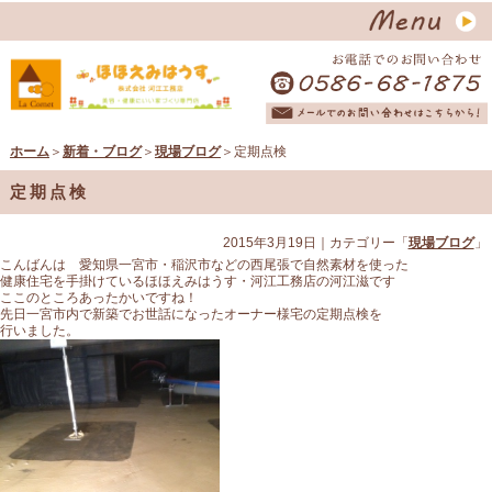
ホーム
＞
新着・ブログ
＞
現場ブログ
＞定期点検
定期点検
2015年3月19日
｜カテゴリー「
現場ブログ
」
こんばんは 愛知県一宮市・稲沢市などの西尾張で自然素材を使った
健康住宅を手掛けているほほえみはうす・河江工務店の河江滋です
ここのところあったかいですね！
先日一宮市内で新築でお世話になったオーナー様宅の定期点検を
行いました。