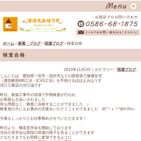
ホーム
＞
新着・ブログ
＞
現場ブログ
＞検査合格
検査合格
2013年11月2日
｜カテゴリー「
現場ブログ
」
こんにちは 愛知県一宮市・稲沢市などの西尾張で健康住宅
（通気断熱WB工法・ICAS工法）を手掛けるほほえみはうす
河江工務店の河江滋です
昨日、新築工事中の現場で中間検査が行われ、
お客様も立会いされました
何も問題なく、検査に合格することができました ♪
検査員の方にもお褒めの言葉をいただくことができました d(*＾ｖ＾*)bﾔｯﾀﾈｪ♪
今後もしっかりとお仕事務めさせていただきます！
昨日より、構造見学会を開始しております
当社の見学会は普段の現場の様子を見ることができます
どなたさまでもお気軽に参加できるように