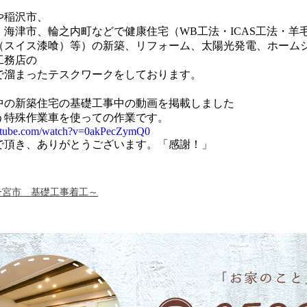
や稲沢市、
、海津市、輪之内町などで健康住宅（WB工法・ICAS工法・
（スイス漆喰）等）の新築、リフォーム、太陽光発電、ホーム
工務店の
で溜まったテスクワークをしております。
中の新築住宅の基礎工事中の動画を掲載しました
う特殊作業車を使っての作業です。
utube.com/watch?v=0akPecZymQ0
で頂き、ありがとうございます。「感謝！」
一宮市 基礎工事着工～