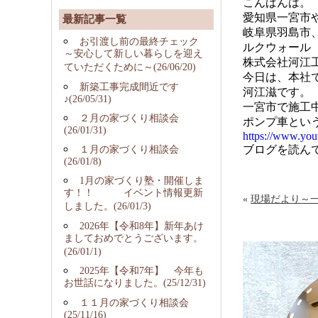
こんばんは。
愛知県一宮市
最新記事一覧
岐阜県羽島市
お引渡し前の最終チェック
ルクウォール
～安心して新しい暮らしを迎え
株式会社河江
ていただくために～(26/06/20)
今日は、本社
新築工事完成間近です
河江滋です。
♪(26/05/31)
一宮市で施工
２月の家づくり相談会
ポンプ車とい
(26/01/31)
https://www.yo
ブログを読ん
１月の家づくり相談会
(26/01/8)
1月の家づくり塾・開催しま
す！！ イベント情報更新
«
現場だより～
しました。(26/01/3)
2026年【令和8年】新年あけ
ましておめでとうございます。
(26/01/1)
2025年【令和7年】 今年も
お世話になりました。(25/12/31)
１１月の家づくり相談会
(25/11/16)