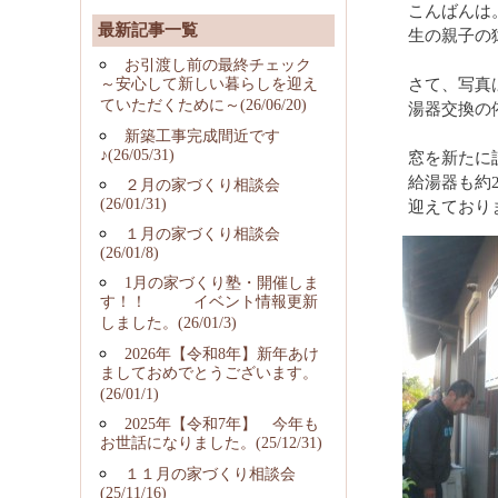
こんばんは
最新記事一覧
生の親子の
お引渡し前の最終チェック
～安心して新しい暮らしを迎え
さて、写真
ていただくために～(26/06/20)
湯器交換の
新築工事完成間近です
♪(26/05/31)
窓を新たに
給湯器も約
２月の家づくり相談会
(26/01/31)
迎えており
１月の家づくり相談会
(26/01/8)
1月の家づくり塾・開催しま
す！！ イベント情報更新
しました。(26/01/3)
2026年【令和8年】新年あけ
ましておめでとうございます。
(26/01/1)
2025年【令和7年】 今年も
お世話になりました。(25/12/31)
１１月の家づくり相談会
(25/11/16)