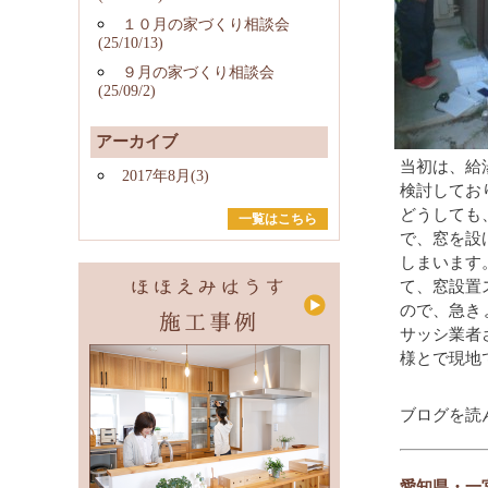
１０月の家づくり相談会
(25/10/13)
９月の家づくり相談会
(25/09/2)
アーカイブ
当初は、給
2017年8月(3)
検討してお
どうしても
一覧はこちら
で、窓を設
しまいます
て、窓設置
ので、急き
サッシ業者
様とで現地
ブログを読
愛知県・一