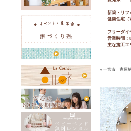
新築・リフ
健康住宅（
フリーダイ
営業時間：8
主な施工エ
«
一宮市 家屋