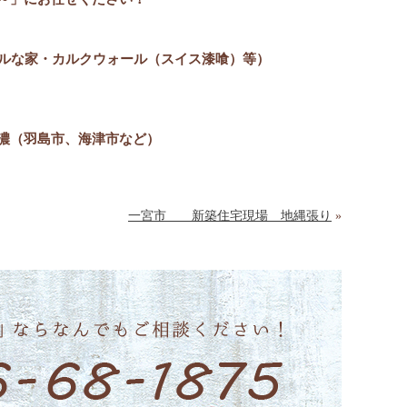
イルな家・カルクウォール（スイス漆喰）等
）
濃（羽島市、海津市など）
一宮市 新築住宅現場 地縄張り
»