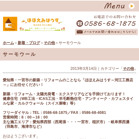
ホーム
＞
新着・ブログ
＞
その他
＞サーモウール
サーモウール
2013年3月14日
｜カテゴリー「
その他
」
愛知県・一宮市の新築・リフォームのことなら「ほほえみはうす～河江工務店
～」にお任せください！
新築・リフォーム・太陽光発電・エクステリアなどを手掛けております！
健康住宅（
WB工法・ICAS工法・羊毛断熱住宅・アンティーク・カフェスタイ
ルな家・カルクウォール（スイス漆喰）等
）
フリーダイヤル
：
TEL：0586-68-1875／FAX：0586-68-4081
営業時間：8：00～18：00
主な施工エリア：愛知県西部（西尾張
・・・一宮市、稲沢市
）・岐阜県西濃
（羽島市、海津市など）
おはようございます。