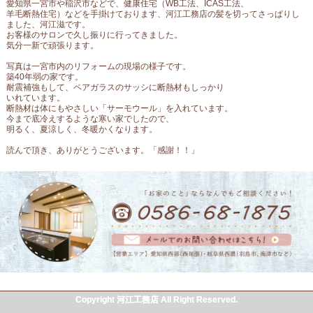
愛知県一宮市や稲沢市などで、健康住宅（WB工法、ICAS工法、
羊毛断熱住宅）などを手掛けております、河江工務店の髪を切ってさっぱりし
ました、河江滋です。
お客様のサロンで久し振りに行ってきました。
気分一新で頑張ります。
写真は一宮市内のリフォームの現場の様子です。
築40年弱の家です。
耐震補強もして、ペアガラスのサッシに断熱材もしっかり
いれています。
断熱材は体にもやさしい「サーモウール」を入れています。
今まで底冷えするような寒い家でしたので、
明るく、夏涼しく、冬暖かくなります。
読んで頂き、ありがとうございます。「感謝！！」
Copyright 河江工務店 All Right Reserved.