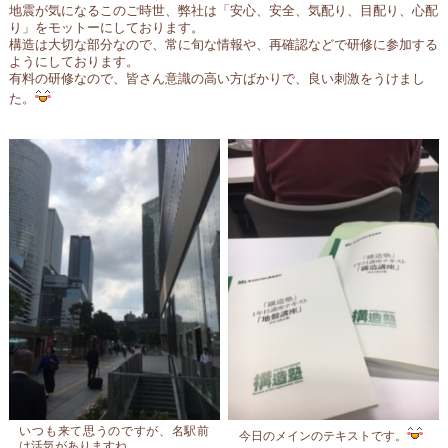
地震が気になるこのご時世、弊社は「安心、安全、気配り、目配り、心配
り」をモットーにしております。
構造は大切な部分なので、常に旬な情報や、再確認などで研修に参加する
ようにしております。
有料の研修なので、皆さん意識の高い方ばかりで、良い刺激をうけまし
た。
いつも来て思うのですが、名駅前
今日のメインのテキストです。
は活気がありますね。