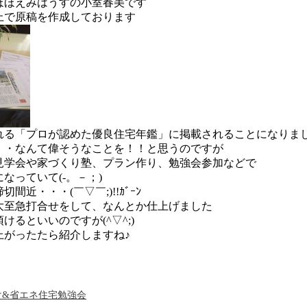
ほほえみはうすの小室春美です
上で原稿を作成しております
れる「プロが認めた優良住宅年鑑」に掲載されることになりまし
・・なんて偉そうなことを！！と思うのですが
見学会や家づくり塾、プラン作り、勉強会参加などで
なっていて(-。－；)
間近・・・(￣▽￣;)!!ｶﾞｰﾝ
大至急打合せをして、なんとか仕上げました
けるといいのですが(^▽^;)
上がったたら紹介しますね♪
け&省エネ住宅勉強会