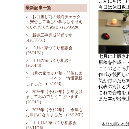
こんにちは 
今日は休日返
最新記事一覧
お引渡し前の最終チェック
～安心して新しい暮らしを迎え
ていただくために～(26/06/20)
新築工事完成間近です
♪(26/05/31)
２月の家づくり相談会
(26/01/31)
七月に出版さ
１月の家づくり相談会
原稿を作成・
(26/01/8)
ここのところ
1月の家づくり塾・開催しま
作成が後回しに
す！！ イベント情報更新
気が付いたら締切
しました。(26/01/3)
代表の河江と
2026年【令和8年】新年あけ
これで合格を頂
ましておめでとうございます。
また本が出来
(26/01/1)
2025年【令和7年】 今年も
お世話になりました。(25/12/31)
１１月の家づくり相談会
«
木材の買い付
(25/11/16)