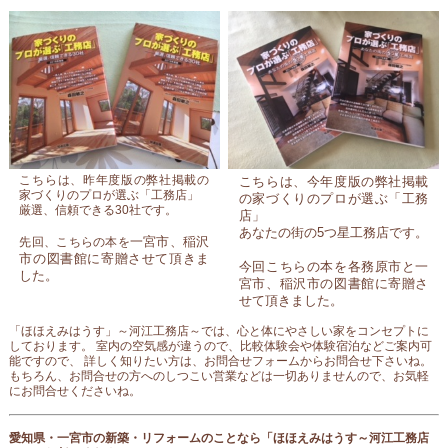
こちらは、昨年度版の弊社掲載の
こちらは、今年度版の弊社掲載
家づくりのプロが選ぶ「工務店」
の家づくりのプロが選ぶ「工務
厳選、信頼できる30社です。
店」
あなたの街の5つ星工務店です。
一宮市、稲沢
先回、こちらの本を
市の図書館に寄贈させて頂きま
今回こちらの本を各務原市と一
した。
宮市、稲沢市の図書館に寄贈さ
せて頂きました。
「ほほえみはうす」～河江工務店～では、心と体にやさしい家をコンセプトに
しております。 室内の空気感が違うので、比較体験会や体験宿泊などご案内可
能ですので、 詳しく知りたい方は、お問合せフォームからお問合せ下さいね。
もちろん、お問合せの方へのしつこい営業などは一切ありませんので、お気軽
にお問合せくださいね。
愛知県・一宮市の新築・リフォームのことなら「ほほえみはうす～河江工務店