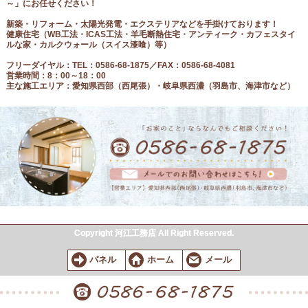
～」にお任せください！
新築・リフォーム・太陽光発電・エクステリアなどを手掛けております！
健康住宅（
WB工法・ICAS工法・羊毛断熱住宅・アンティーク・カフェスタイ
ルな家・カルクウォール（スイス漆喰）等
）
フリーダイヤル
：
TEL：0586-68-1875／FAX：0586-68-4081
営業時間：8：00～18：00
主な施工エリア：愛知県西部（西尾張）・岐阜県西濃（羽島市、海津市など）
Copyright 河江工務店 All Right Reserved.
パネル
ホーム
メール