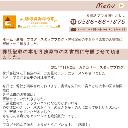
ホーム
＞
新着・ブログ
＞
スタッフブログ
＞弊社記載の本を各務原市の図書館に
寄贈させて頂きました。
弊社記載の本を各務原市の図書館に寄贈させて頂き
ました。
2017年11月2日
｜カテゴリー「
スタッフブログ
」
株式会社河江工務店の今日はお昼のランチにラーメンを食べました
只今、ブログ更新中の河江滋です。
今日は、弊社が掲載されております、書籍を先日の一宮市と稲沢市の図書館同
様に
各務原市の図書館にも
寄贈させていただきました。
工業化住宅で、シックハウスになる方が多い昨今、
心や体にやさしい「木のおうち」の良さを多くの人に知って欲しいとの思い
で、寄贈させていただきました。
もちろん書店でもアマゾンでも絶賛販売中です。
(^^)
ブログを読んで頂き、ありがとうございます。「感謝！」