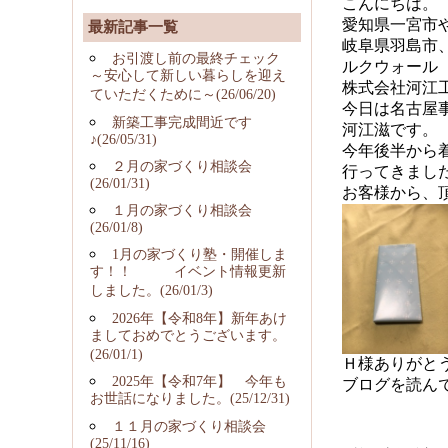
こんにちは。
愛知県一宮市
最新記事一覧
岐阜県羽島市
お引渡し前の最終チェック
ルクウォール
～安心して新しい暮らしを迎え
株式会社河江
ていただくために～(26/06/20)
今日は名古屋
新築工事完成間近です
河江滋です。
♪(26/05/31)
今年後半から
２月の家づくり相談会
行ってきまし
(26/01/31)
お客様から、頂き
１月の家づくり相談会
(26/01/8)
1月の家づくり塾・開催しま
す！！ イベント情報更新
しました。(26/01/3)
2026年【令和8年】新年あけ
ましておめでとうございます。
(26/01/1)
Ｈ様ありがと
2025年【令和7年】 今年も
ブログを読ん
お世話になりました。(25/12/31)
１１月の家づくり相談会
(25/11/16)