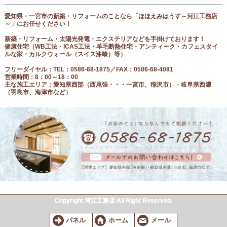
愛知県・一宮市の新築・リフォームのことなら「ほほえみはうす～河江工務店
～」にお任せください！
新築・リフォーム・太陽光発電・エクステリアなどを手掛けております！
健康住宅（
WB工法・ICAS工法・羊毛断熱住宅・アンティーク・カフェスタイ
ルな家・カルクウォール（スイス漆喰）等
）
フリーダイヤル
：
TEL：0586-68-1875／FAX：0586-68-4081
営業時間：8：00～18：00
主な施工エリア：愛知県西部（西尾張
・・・一宮市、稲沢市
）・岐阜県西濃
（羽島市、海津市など）
Copyright 河江工務店 All Right Reserved.
パネル
ホーム
メール