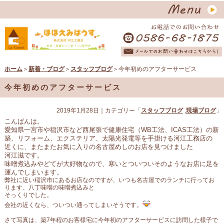
ホーム
＞
新着・ブログ
＞
スタッフブログ
＞今年初めのアフターサービス
今年初めのアフターサービス
2019年1月28日
｜カテゴリー「
スタッフブログ
,
現場ブログ
」
こんばんは。
愛知県一宮市や稲沢市など西尾張で健康住宅（WB工法、ICAS工法）の新
築、リフォーム、エクステリア、太陽光発電等を手掛ける河江工務店の
近くに、またまたお気に入りの名古屋めしのお店を見つけました
河江滋です。
味噌煮込みやどてが大好物なので、寒いとついついそのようなお店に足を
運んでしまいます。
弊社に近い稲沢市にあるお店なのですが、いつも名古屋でのランチに行ってお
ります、八丁味噌の味噌煮込みと
そっくりでした。
会社の近くなら、ついつい通ってしまいそうです。
さて写真は、築7年程のお客様宅に今年初のアフターサービスに訪問した様子で