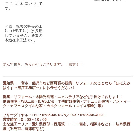
ここは床屋さんで
す。
今回、私共の特長の工
法（WB工法）は採用
していません。通常の
木造在来工法です。
読んで頂き、ありがとうございます。「感謝！！」
愛知県・一宮市、稲沢市など西尾張の新築・リフォームのことなら「ほほえみ
はうす～河江工務店～」にお任せください！
新築・リフォーム・太陽光発電・エクステリアなどを手掛けております！
健康住宅（
WB工法・ICAS工法・羊毛断熱住宅・ナチュラル住宅・アンティー
ク・カフェスタイルな家・カルクウォール（スイス漆喰）等
）
フリーダイヤル
：
TEL：0586-68-1875／FAX：0586-68-4081
営業時間：8：00～18：00
主な施工エリア：愛知県西部（西尾張
・・・一宮市、稲沢市など
）・岐阜県西
濃（羽島市、海津市など）