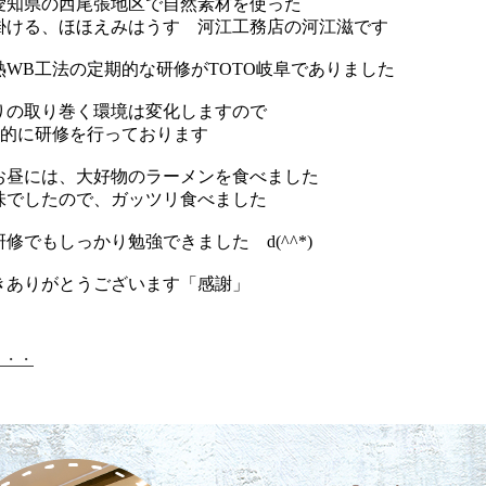
愛知県の西尾張地区で自然素材を使った
掛ける、ほほえみはうす 河江工務店の河江滋です
熱WB工法の定期的な研修がTOTO岐阜でありました
りの取り巻く環境は変化しますので
期的に研修を行っております
お昼には、大好物のラーメンを食べました
味でしたので、ガッツリ食べました
修でもしっかり勉強できました d(^^*)
きありがとうございます「感謝」
・・・