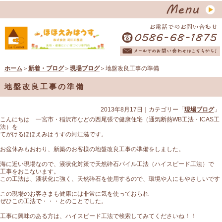
ホーム
＞
新着・ブログ
＞
現場ブログ
＞地盤改良工事の準備
地盤改良工事の準備
2013年8月17日
｜カテゴリー「
現場ブログ
」
こんにちは 一宮市・稲沢市などの西尾張で健康住宅（通気断熱WB工法・ICAS工
法）を
てがけるほほえみはうすの河江滋です。
お盆休みもおわり、新築のお客様の地盤改良工事の準備をしました。
海に近い現場なので、液状化対策で天然砕石パイル工法（ハイスピード工法）で
工事をおこないます。
この工法は、液状化に強く、天然砕石を使用するので、環境や人にもやさしいです
この現場のお客さまも健康には非常に気を使っておられ
ぜひこの工法で・・・とのことでした。
工事に興味のある方は、ハイスピード工法で検索してみてくださいね！！