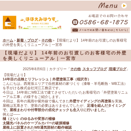
ホーム
＞
新着・ブログ
＞
その他
＞【現場だより】 14年前のお引渡しのお客様宅
の外壁を美しくリニューアル｜一宮市
【現場だより】 14年前のお引渡しのお客様宅の外壁
を美しくリニューアル｜一宮市
2025年8月6日
｜カテゴリー「
その他
,
スタッフブログ
,
現場ブログ
」
【現場だより】
14年目の点検とリフレッシュ｜外壁塗装工事（稲沢市）
こんにちは。西尾張エリアで自然素材の家づくり（漆喰・羊毛断熱・WB工法）
を手がける株式会社河江工務店です。
今日は、14年前にWB工法で建てさせていただいたお客様宅の「外壁塗装リニュ
ーアル工事」の様子をご紹介します。
今回は、長年の風雨や紫外線で傷んできた
外壁サイディングの再塗装
を実施。
屋根は瓦葺きで、塗装の必要はありませんでしたが、
足場を組んだタイミング
で、屋根まわりや付帯部分の劣化チェックも念入りに行いました。
例えば——
樋（とい）のゆるみや変形の補修
太陽光パネルのケーブルカバーの破損補修
屋根上に設置されたWB通気部材の動作確認