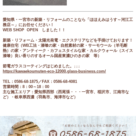
愛知県・一宮市の新築・リフォームのことなら「ほほえみはうす～河江工
務店～」にお任せください！
WEB SHOP OPEN しました！！
新築・リフォーム・太陽光発電・エクステリアなどを手掛けております！
健康住宅（
WB工法・
漆喰の家・自然素材の家・サーモウール（
羊毛断
熱）の家
・アンティーク・カフェスタイルな家・カルクウォール（スイス
漆喰）良い香りのするオール国産東濃ひのきの家 等
）
節電ガラスコーティングはじめました。↓↓↓
https://kawaekoumuten-eco-12000.glass-business.com/
TEL：0586-68-1875／FAX：0586-68-4081
営業時間：8：00～18：00
主な施工エリア：愛知県西部（西尾張
・・・一宮市、稲沢市、江南市な
ど
）・岐阜県西濃（羽島市、海津市など）