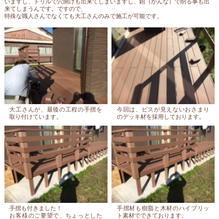
いますし、ドリルで穴開けも出来てしまいますし、鉋（かんな）で削る事も出
来てしまうんです。ですので、
特殊な職人さんでなくても大工さんのみで施工が可能です。
大工さんが、最後の工程の手摺を
今回は、ビスが見えないおさまり
取り付けています。
のデッキ材を採用しております。
手摺も付きました！
手摺材も樹脂と木材のハイブリッ
お客様のご要望で、ちょっとした
ト素材でできております。