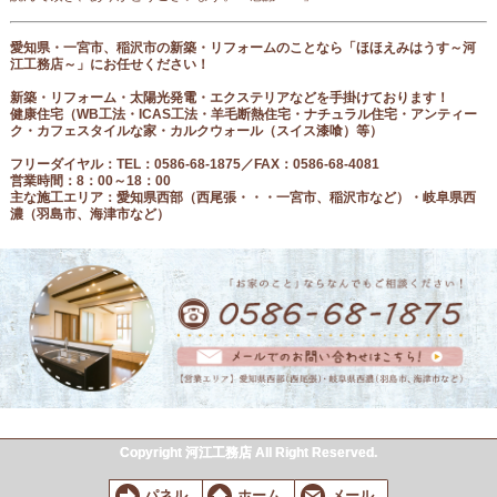
愛知県・一宮市、稲沢市の新築・リフォームのことなら「ほほえみはうす～河
江工務店～」にお任せください！
新築・リフォーム・太陽光発電・エクステリアなどを手掛けております！
健康住宅（
WB工法・ICAS工法・羊毛断熱住宅・ナチュラル住宅・アンティー
ク・カフェスタイルな家・カルクウォール（スイス漆喰）等
）
フリーダイヤル
：
TEL：0586-68-1875／FAX：0586-68-4081
営業時間：8：00～18：00
主な施工エリア：愛知県西部（西尾張
・・・一宮市、稲沢市など
）・岐阜県西
濃（羽島市、海津市など）
Copyright 河江工務店 All Right Reserved.
パネル
ホーム
メール