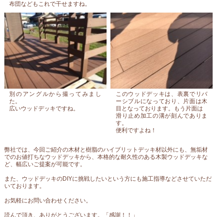
布団などもこれで干せますね。
別のアングルから撮ってみまし
このウッドデッキは、表裏でリバ
た。
ーシブルになっており、片面は木
広いウッドデッキですね。
目となっております。もう片面は
滑り止め加工の溝が刻んでありま
す。
便利ですよね！
弊社では、今回ご紹介の木材と樹脂のハイブリットデッキ材以外にも、無垢材
でのお値打ちなウッドデッキから、本格的な耐久性のある木製ウッドデッキな
ど、幅広いご提案が可能です。
また、ウッドデッキのDIYに挑戦したいという方にも施工指導などさせていただ
いております。
お気軽にお問い合わせください。
読んで頂き、ありがとうございます。「感謝！！」