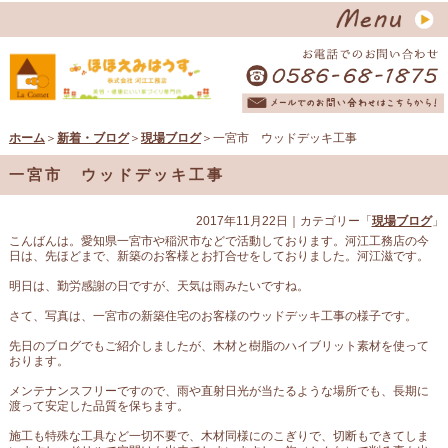
ホーム
＞
新着・ブログ
＞
現場ブログ
＞一宮市 ウッドデッキ工事
一宮市 ウッドデッキ工事
2017年11月22日
｜カテゴリー「
現場ブログ
」
こんばんは。愛知県一宮市や稲沢市などで活動しております。河江工務店の今
日は、先ほどまで、新築のお客様とお打合せをしておりました。河江滋です。
明日は、勤労感謝の日ですが、天気は雨みたいですね。
さて、写真は、一宮市の新築住宅のお客様のウッドデッキ工事の様子です。
先日のブログでもご紹介しましたが、木材と樹脂のハイブリット素材を使って
おります。
メンテナンスフリーですので、雨や直射日光が当たるような場所でも、長期に
渡って安定した品質を保ちます。
施工も特殊な工具など一切不要で、木材同様にのこぎりで、切断もできてしま