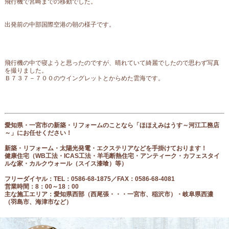
飛行機で宮崎までの移動でした。
出発前の中部国際空港の朝の様子です。
飛行機の中で寝ようと思ったのですが、晴れていて綺麗でしたので思わず写真
を撮りました。
Ｂ７３７－７００のウイングレットとからめた雲海です。
愛知県・一宮市の新築・リフォームのことなら「ほほえみはうす～河江工務店
～」にお任せください！
新築・リフォーム・太陽光発電・エクステリアなどを手掛けております！
健康住宅（
WB工法・ICAS工法・羊毛断熱住宅・アンティーク・カフェスタイ
ルな家・カルクウォール（スイス漆喰）等
）
フリーダイヤル
：
TEL：0586-68-1875／FAX：0586-68-4081
営業時間：8：00～18：00
主な施工エリア：愛知県西部（西尾張
・・・一宮市、稲沢市
）・岐阜県西濃
（羽島市、海津市など）