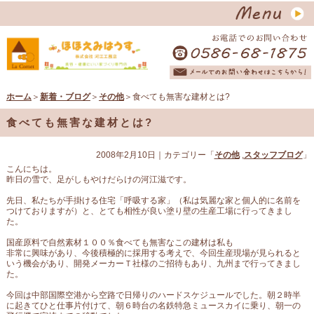
ホーム
＞
新着・ブログ
＞
その他
＞食べても無害な建材とは?
食べても無害な建材とは?
2008年2月10日
｜カテゴリー「
その他
,
スタッフブログ
」
こんにちは。
昨日の雪で、足がしもやけだらけの河江滋です。
先日、私たちが手掛ける住宅「呼吸する家」（私は気麗な家と個人的に名前を
つけておりますが）と、とても相性が良い塗り壁の生産工場に行ってきまし
た。
国産原料で自然素材１００％食べても無害なこの建材は私も
非常に興味があり、今後積極的に採用する考えで、今回生産現場が見られると
いう機会があり、開発メーカーＴ社様のご招待もあり、九州まで行ってきまし
た。
今回は中部国際空港から空路で日帰りのハードスケジュールでした。朝２時半
に起きてひと仕事片付けて、朝６時台の名鉄特急ミュースカイに乗り、朝一の