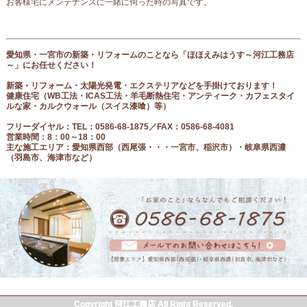
お客様宅にメンテナンスに一緒に伺った時の写真です。
愛知県・一宮市の新築・リフォームのことなら「ほほえみはうす～河江工務店
～」にお任せください！
新築・リフォーム・太陽光発電・エクステリアなどを手掛けております！
健康住宅（
WB工法・ICAS工法・羊毛断熱住宅・アンティーク・カフェスタイ
ルな家・カルクウォール（スイス漆喰）等
）
フリーダイヤル
：
TEL：0586-68-1875／FAX：0586-68-4081
営業時間：8：00～18：00
主な施工エリア：愛知県西部（西尾張
・・・一宮市、稲沢市
）・岐阜県西濃
（羽島市、海津市など）
Copyright 河江工務店 All Right Reserved.