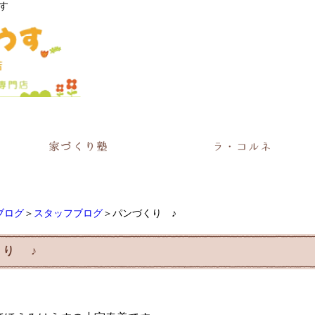
す
ブログ
＞
スタッフブログ
＞パンづくり ♪
り ♪