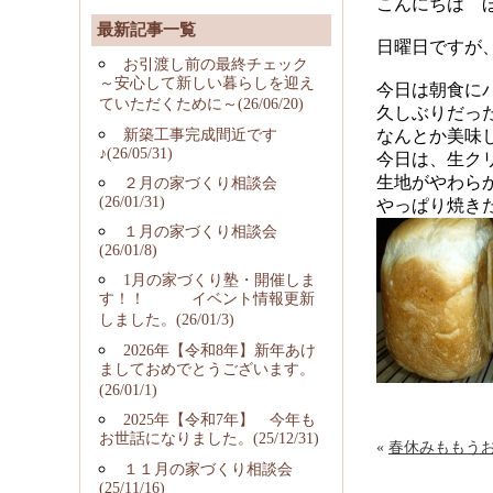
こんにちは 
最新記事一覧
日曜日ですが、朝
お引渡し前の最終チェック
～安心して新しい暮らしを迎え
今日は朝食に
ていただくために～(26/06/20)
久しぶりだっ
新築工事完成間近です
なんとか美味
♪(26/05/31)
今日は、生クリー
生地がやわら
２月の家づくり相談会
(26/01/31)
やっぱり焼き
１月の家づくり相談会
(26/01/8)
1月の家づくり塾・開催しま
す！！ イベント情報更新
しました。(26/01/3)
2026年【令和8年】新年あけ
ましておめでとうございます。
(26/01/1)
2025年【令和7年】 今年も
お世話になりました。(25/12/31)
«
春休みももう
１１月の家づくり相談会
(25/11/16)