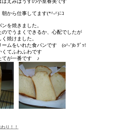
ほほえみはうすの小室春美です
から仕事してます(*^-^)ﾆｺ
パンを焼きました。
たのでうまくできるか、心配でしたが
しく焼けました。
ムをいれた食パンです (o^-’)b ｸﾞｯ!
かくてふわふわです
たてが一番です ♪
おわり！！