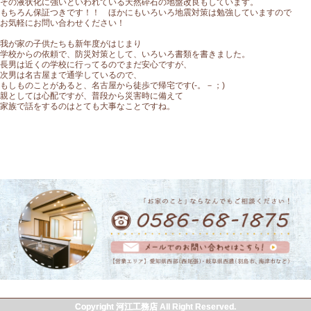
その液状化に強いといわれている天然砕石の地盤改良もしています。
もちろん保証つきです！！ ほかにもいろいろ地震対策は勉強していますので
お気軽にお問い合わせください！
我が家の子供たちも新年度がはじまり
学校からの依頼で、防災対策として、いろいろ書類を書きました。
長男は近くの学校に行ってるのでまだ安心ですが、
次男は名古屋まで通学しているので、
もしものことがあると、名古屋から徒歩で帰宅です(-。－；)
親としては心配ですが、普段から災害時に備えて
家族で話をするのはとても大事なことですね。
Copyright 河江工務店 All Right Reserved.