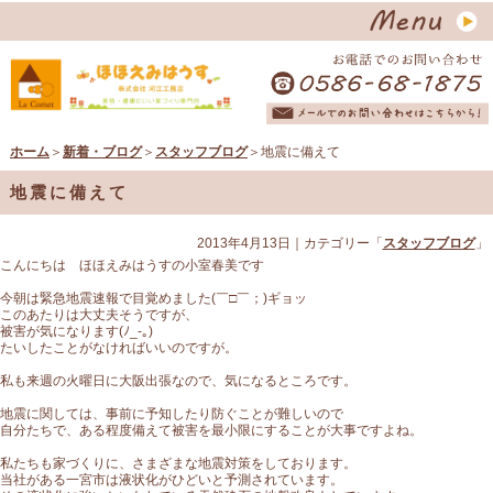
ホーム
＞
新着・ブログ
＞
スタッフブログ
＞地震に備えて
地震に備えて
2013年4月13日
｜カテゴリー「
スタッフブログ
」
こんにちは ほほえみはうすの小室春美です
今朝は緊急地震速報で目覚めました(￣□￣；)ギョッ
このあたりは大丈夫そうですが、
被害が気になります(ﾉ_-｡)
たいしたことがなければいいのですが。
私も来週の火曜日に大阪出張なので、気になるところです。
地震に関しては、事前に予知したり防ぐことが難しいので
自分たちで、ある程度備えて被害を最小限にすることが大事ですよね。
私たちも家づくりに、さまざまな地震対策をしております。
当社がある一宮市は液状化がひどいと予測されています。