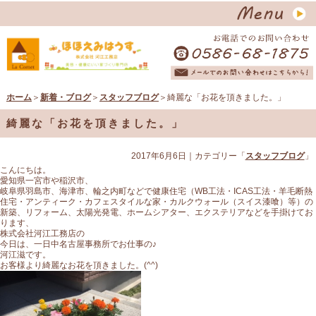
ホーム
＞
新着・ブログ
＞
スタッフブログ
＞綺麗な「お花を頂きました。」
綺麗な「お花を頂きました。」
2017年6月6日
｜カテゴリー「
スタッフブログ
」
こんにちは。
愛知県一宮市や稲沢市、
岐阜県羽島市、海津市、輪之内町などで健康住宅（WB工法・ICAS工法・羊毛断熱
住宅・アンティーク・カフェスタイルな家・カルクウォール（スイス漆喰）等）の
新築、リフォーム、太陽光発電、ホームシアター、エクステリアなどを手掛けてお
ります、
株式会社河江工務店の
今日は、一日中名古屋事務所でお仕事の♪
河江滋です。
お客様より綺麗なお花を頂きました。(^^)