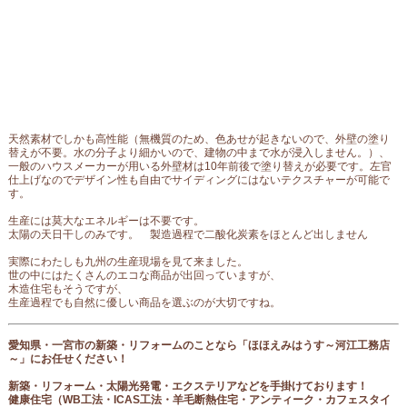
天然素材でしかも高性能（無機質のため、色あせが起きないので、外壁の塗り
替えが不要。水の分子より細かいので、建物の中まで水が浸入しません。）、
一般のハウスメーカーが用いる外壁材は10年前後で塗り替えが必要です。左官
仕上げなのでデザイン性も自由でサイディングにはないテクスチャーが可能で
す。
生産には莫大なエネルギーは不要です。
太陽の天日干しのみです。 製造過程で二酸化炭素をほとんど出しません
実際にわたしも九州の生産現場を見て来ました。
世の中にはたくさんのエコな商品が出回っていますが、
木造住宅もそうですが、
生産過程でも自然に優しい商品を選ぶのが大切ですね。
愛知県・一宮市の新築・リフォームのことなら「ほほえみはうす～河江工務店
～」にお任せください！
新築・リフォーム・太陽光発電・エクステリアなどを手掛けております！
健康住宅（
WB工法・ICAS工法・羊毛断熱住宅・アンティーク・カフェスタイ