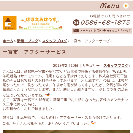
ホーム
＞
新着・ブログ
＞
スタッフブログ
＞一宮市 アフターサービス
一宮市 アフターサービス
2018年2月10日
｜カテゴリー「
スタッフブログ
」
こんばんは。愛知県一宮市や稲沢市など西尾張で呼吸する健康住宅（WB工法、
羊毛断熱（サーモウール）住宅）などを手掛けております、株式会社河江工務
店の今日はお客様とのお打合せをしております、河江滋です。 今日は、比較的
暖かったので、良かったです。午後から雨が降って来ましたが、空気が春の空
気感だったような気がします。まだ、寒い日が続きますが、少しづつ春 の足音
が近づいて来ていますね。
さて、写真は一宮市の15年前に新築工事でお世話になったお客様のメンテナン
ス工事に伺った時に、
お客様から、お礼で頂きました。
弊社は、地元密着で、小回りの利くアフターサービスを心掛けております。
O様、たくさんお礼を頂き、ありがとうございました。