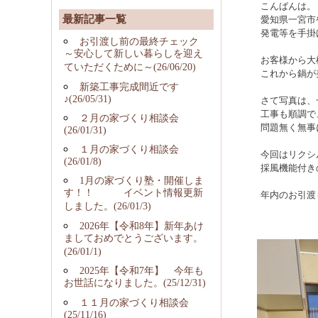
こんばんは。
最新記事一覧
愛知県一宮市
発電等を手掛
お引渡し前の最終チェック
～安心して新しい暮らしを迎え
お客様から大
ていただくために～(26/06/20)
これから鍋が
新築工事完成間近です
♪(26/05/31)
さて写真は、
工事も順調で
２月の家づくり相談会
問題無く無事
(26/01/31)
１月の家づくり相談会
今回はリクシ
(26/01/8)
採風機能付き
1月の家づくり塾・開催しま
す！！ イベント情報更新
年内のお引渡
しました。(26/01/3)
2026年【令和8年】新年あけ
ましておめでとうございます。
(26/01/1)
2025年【令和7年】 今年も
お世話になりました。(25/12/31)
１１月の家づくり相談会
(25/11/16)