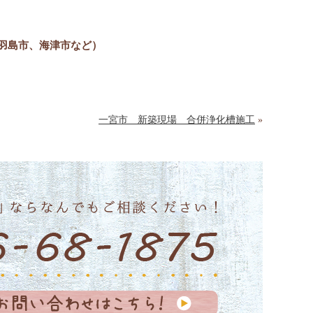
羽島市、海津市など）
一宮市 新築現場 合併浄化槽施工
»